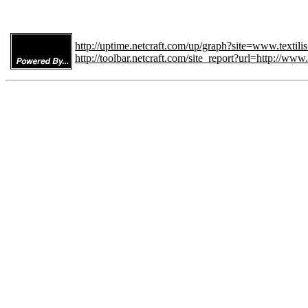
http://uptime.netcraft.com/up/graph?site=www.textilis
http://toolbar.netcraft.com/site_report?url=http://www.t